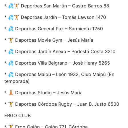
* 💦🏋️ Deporbas San Martín – Castro Barros 88
* 💦🏋️ Deporbas Jardín – Tomás Lawson 1470
* 💦 Deporbas General Paz – Sarmiento 1250
* 🏋️ Deporbas Movie Gym – Jesús María
* 💦 Deporbas Jardín Anexo – Podestá Costa 3210
* 💦 Deporbas Villa Belgrano – José Henry 5265
* 💦 Deporbas Maipú – León 1932, Club Maipú (En
temporada)
* 🧘🏼 Deporbas Studio – Jesús María
* 🏋️ Deporbas Córdoba Rugby – Juan B. Justo 6500
ERGO CLUB
* 🏋️ Ergo Colón – Colón 771, Córdoba