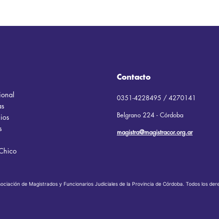
Contacto
cional
0351-4228495 / 4270141
as
Belgrano 224 - Córdoba
ios
s
magistra@magistracor.org.ar
Chico
ciación de Magistrados y Funcionarios Judiciales de la Provincia de Córdoba. Todos los de