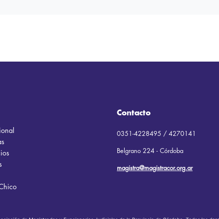
Contacto
cional
0351-4228495 / 4270141
as
Belgrano 224 - Córdoba
ios
s
magistra@magistracor.org.ar
Chico